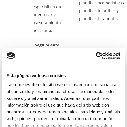
plantillas acomodativas,
especialista que
plantillas infantiles y
pueda darte el
plantillas terapéuticas.
asesoramiento
necesario.
·
Seguimiento
profesional
: Una vez
·
Seguimiento
adquieras tus
profesional
: El paso de
plantillas genéricas,
nuestros pacientes no
Esta página web usa cookies
no existe una figura
termina cuando le
profesional que vaya a
hacemos entrega de sus
Las cookies de este sitio web se usan para personalizar
el contenido y los anuncios, ofrecer funciones de redes
darte un buen
plantillas
sociales y analizar el tráfico. Además, compartimos
seguimiento de tus
personalizadas. Cuando
información sobre el uso que haga del sitio web con
plantillas. El proceso
el paciente empieza a
nuestros partners de redes sociales, publicidad y análisis
de adaptación a unas
usarlas en su día a día, o
web, quienes pueden combinarla con otra información
plantillas es
para entrenar, etc.
que les haya proporcionado o que hayan recopilado a