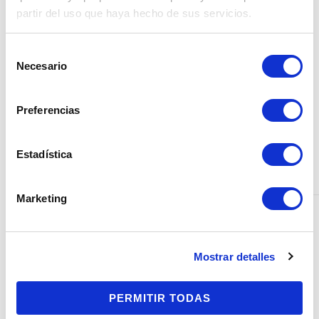
progresivo y diferente
nuestros profesionales
partir del uso que haya hecho de sus servicios.
en cada caso, por eso
dan el seguimiento
Selección
es importante que un
necesario y realizan
Necesario
de
podólogo pueda
todas las revisiones y
consentimiento
seguir tu evolución y
ajustes que el paciente
Preferencias
aconsejarte la
requiera hasta su total
necesidad de realizar
adaptación y
posibles reajustes si lo
confortabilidad.
Estadística
necesitas.
Marketing
·
Material
: Las plantillas
·
Material
: Los
personalizadas están
materiales con los se
hechas con los mejores
fabrican las plantillas
Mostrar detalles
materiales y con las
genéricas no
características para el
garantizan la máxima
PERMITIR TODAS
tratamiento de una
calidad en la mayoría