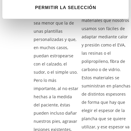
condición física
de los casos, de ahí
PERMITIR LA SELECCIÓN
concreta. Algunos
que su durabilidad
materiales que nosotros
sea menor que la de
usamos son fáciles de
unas plantillas
adaptar mediante calor
personalizadas y que,
y presión como el EVA,
en muchos casos,
las resinas o el
puedan estropearse
polipropileno, fibra de
con el calzado, el
carbono o de vidrio.
sudor, o el simple uso.
Estos materiales se
Pero lo más
suministran en planchas
importante, al no estar
de distintos espesores
hechas a la medida
de forma que hay que
del paciente, éstas
elegir el espesor de la
pueden incluso dañar
plancha que se quiere
nuestros pies, agravar
utilizar, y ese espesor va
lesiones existentes,