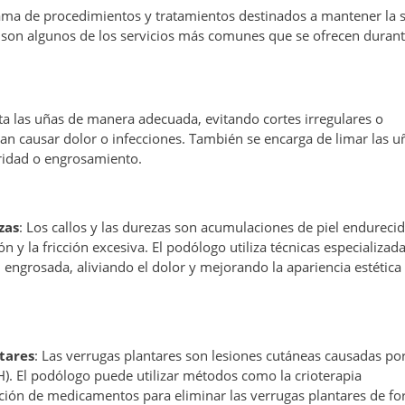
ama de procedimientos y tratamientos destinados a mantener la 
os son algunos de los servicios más comunes que se ofrecen duran
rta las uñas de manera adecuada, evitando cortes irregulares o
 causar dolor o infecciones. También se encarga de limar las u
aridad o engrosamiento.
zas
: Los callos y las durezas son acumulaciones de piel endureci
n y la fricción excesiva. El podólogo utiliza técnicas especializad
l engrosada, aliviando el dolor y mejorando la apariencia estética
tares
: Las verrugas plantares son lesiones cutáneas causadas por
). El podólogo puede utilizar métodos como la crioterapia
icación de medicamentos para eliminar las verrugas plantares de f