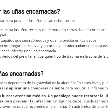
 las uñas encarnadas?
ar para prevenir las uñas encarnadas, como:
te
: corta las uñas rectas y no demasiado cortas. No las cortes en
piel.
iza zapatos que sean cómodos y que no presionen tus dedos.
secos
: asegúrate de lavar y secar tus pies adecuadamente para evit
uedan infectar una uña encarnada.
us dedos del pie o tener cualquier tipo de trauma en la zona de la 
uñas encarnadas?
adas dependerá de la gravedad de la afección. En casos leves, pu
 sal y aplicar una compresa caliente
para reducir la inflamaci
da
buscar atención médica
.
Un podólogo puede recortar la u
esión y prevenir la infección.
En algunos casos, puede ser nece
graves, se puede recomendar la eliminación quirúrgica de la part