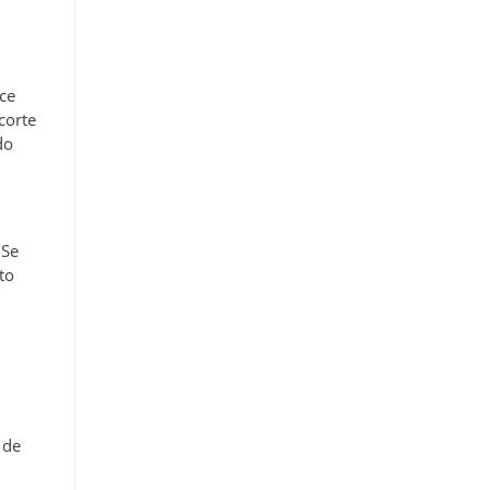
ce
corte
do
 Se
to
 de