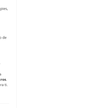
pies,
o de
e
a
tros
.
a ti.