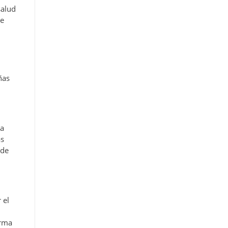
salud
te
ñas
da
as
 de
 el
orma