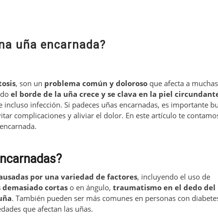
una uña encarnada?
tosis
, son un
problema común y doloroso
que afecta a muchas
ando
el borde de la uña crece y se clava en la piel circundant
e incluso infección. Si padeces uñas encarnadas, es importante b
itar complicaciones y aliviar el dolor. En este artículo te contamo
 encarnada.
encarnadas?
ausadas por una variedad de factores
, incluyendo el uso de
s demasiado cortas
o en ángulo,
traumatismo en el dedo del 
 uña
. También pueden ser más comunes en personas con diabete
dades que afectan las uñas.