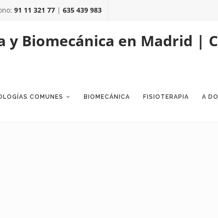
ono:
91 11 321 77
|
635 439 983
OLOGÍAS COMUNES
BIOMECÁNICA
FISIOTERAPIA
A DO