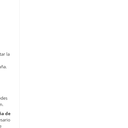
ar la
uña.
edes
ón.
ña de
sario
e