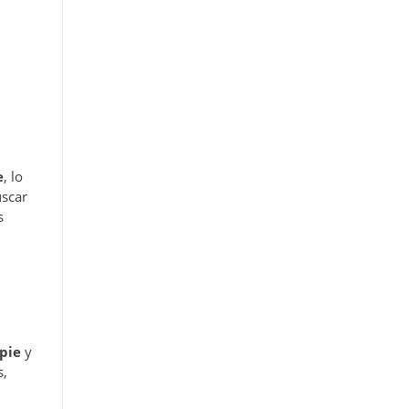
e
, lo
uscar
s
pie
y
s,